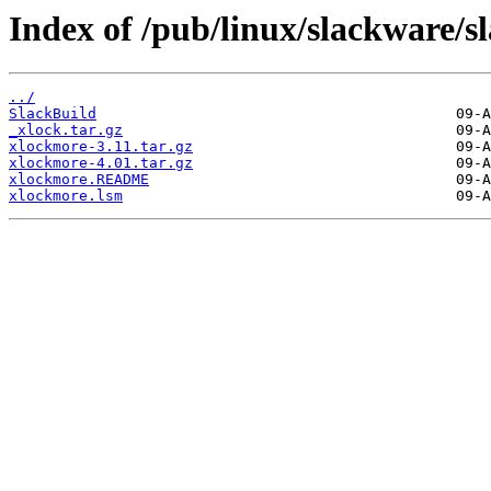
Index of /pub/linux/slackware/s
../
SlackBuild
_xlock.tar.gz
xlockmore-3.11.tar.gz
xlockmore-4.01.tar.gz
xlockmore.README
xlockmore.lsm