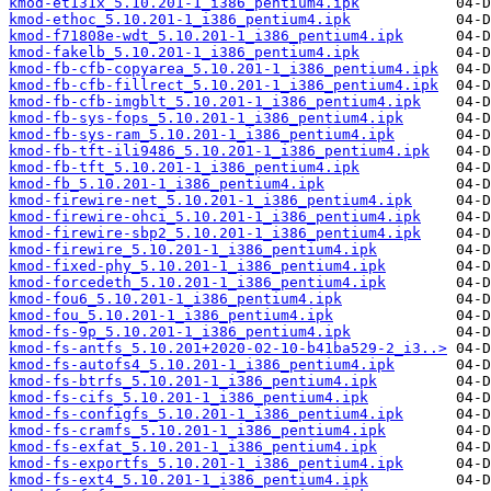
kmod-et131x_5.10.201-1_i386_pentium4.ipk
kmod-ethoc_5.10.201-1_i386_pentium4.ipk
kmod-f71808e-wdt_5.10.201-1_i386_pentium4.ipk
kmod-fakelb_5.10.201-1_i386_pentium4.ipk
kmod-fb-cfb-copyarea_5.10.201-1_i386_pentium4.ipk
kmod-fb-cfb-fillrect_5.10.201-1_i386_pentium4.ipk
kmod-fb-cfb-imgblt_5.10.201-1_i386_pentium4.ipk
kmod-fb-sys-fops_5.10.201-1_i386_pentium4.ipk
kmod-fb-sys-ram_5.10.201-1_i386_pentium4.ipk
kmod-fb-tft-ili9486_5.10.201-1_i386_pentium4.ipk
kmod-fb-tft_5.10.201-1_i386_pentium4.ipk
kmod-fb_5.10.201-1_i386_pentium4.ipk
kmod-firewire-net_5.10.201-1_i386_pentium4.ipk
kmod-firewire-ohci_5.10.201-1_i386_pentium4.ipk
kmod-firewire-sbp2_5.10.201-1_i386_pentium4.ipk
kmod-firewire_5.10.201-1_i386_pentium4.ipk
kmod-fixed-phy_5.10.201-1_i386_pentium4.ipk
kmod-forcedeth_5.10.201-1_i386_pentium4.ipk
kmod-fou6_5.10.201-1_i386_pentium4.ipk
kmod-fou_5.10.201-1_i386_pentium4.ipk
kmod-fs-9p_5.10.201-1_i386_pentium4.ipk
kmod-fs-antfs_5.10.201+2020-02-10-b41ba529-2_i3..>
kmod-fs-autofs4_5.10.201-1_i386_pentium4.ipk
kmod-fs-btrfs_5.10.201-1_i386_pentium4.ipk
kmod-fs-cifs_5.10.201-1_i386_pentium4.ipk
kmod-fs-configfs_5.10.201-1_i386_pentium4.ipk
kmod-fs-cramfs_5.10.201-1_i386_pentium4.ipk
kmod-fs-exfat_5.10.201-1_i386_pentium4.ipk
kmod-fs-exportfs_5.10.201-1_i386_pentium4.ipk
kmod-fs-ext4_5.10.201-1_i386_pentium4.ipk