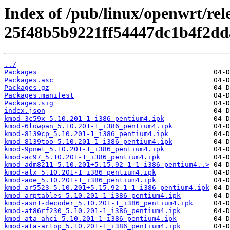
Index of /pub/linux/openwrt/rel
25f48b5b9221ff54447dc1b4f2dd
../
Packages
Packages.asc
Packages.gz
Packages.manifest
Packages.sig
index.json
kmod-3c59x_5.10.201-1_i386_pentium4.ipk
kmod-6lowpan_5.10.201-1_i386_pentium4.ipk
kmod-8139cp_5.10.201-1_i386_pentium4.ipk
kmod-8139too_5.10.201-1_i386_pentium4.ipk
kmod-9pnet_5.10.201-1_i386_pentium4.ipk
kmod-ac97_5.10.201-1_i386_pentium4.ipk
kmod-adm8211_5.10.201+5.15.92-1-1_i386_pentium4..>
kmod-alx_5.10.201-1_i386_pentium4.ipk
kmod-aoe_5.10.201-1_i386_pentium4.ipk
kmod-ar5523_5.10.201+5.15.92-1-1_i386_pentium4.ipk
kmod-arptables_5.10.201-1_i386_pentium4.ipk
kmod-asn1-decoder_5.10.201-1_i386_pentium4.ipk
kmod-at86rf230_5.10.201-1_i386_pentium4.ipk
kmod-ata-ahci_5.10.201-1_i386_pentium4.ipk
kmod-ata-artop_5.10.201-1_i386_pentium4.ipk