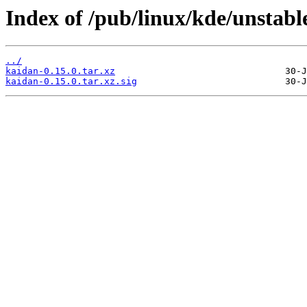
Index of /pub/linux/kde/unstabl
../
kaidan-0.15.0.tar.xz
kaidan-0.15.0.tar.xz.sig