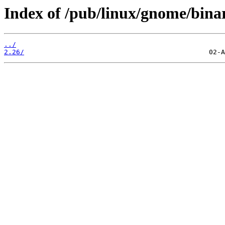
Index of /pub/linux/gnome/binar
../
2.26/