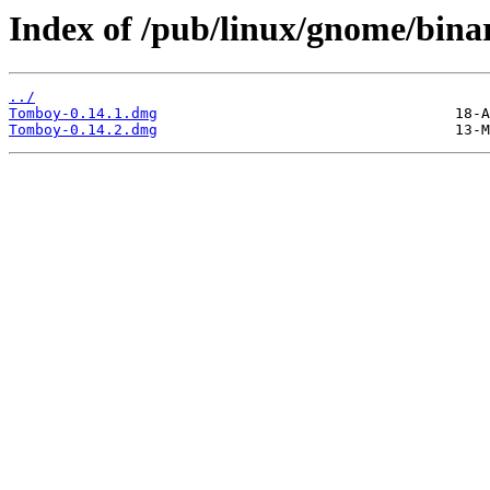
Index of /pub/linux/gnome/bina
../
Tomboy-0.14.1.dmg
Tomboy-0.14.2.dmg