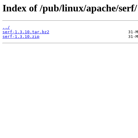
Index of /pub/linux/apache/serf/
../
serf-1.3.10.tar.bz2
serf-1.3.10.zip