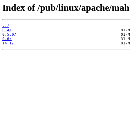
Index of /pub/linux/apache/mah
../
0.4/
0.5.0/
0.6/
14.1/